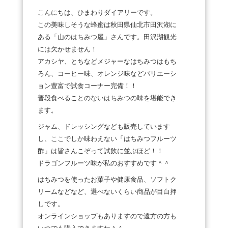
こんにちは、ひまわりダイアリーです。
この美味しそうな蜂蜜は秋田県仙北市田沢湖に
ある「山のはちみつ屋」さんです。田沢湖観光
には欠かせません！
アカシヤ、とちなどメジャーなはちみつはもち
ろん、コーヒー味、オレンジ味などバリエーシ
ョン豊富で試食コーナー完備！！
普段食べることのないはちみつの味を堪能でき
ます。
ジャム、ドレッシングなども販売しています
し、ここでしか味わえない「はちみつフルーツ
酢」は皆さんこぞって試飲に並ぶほど！！
ドラゴンフルーツ味が私のおすすめです＾＾
はちみつを使ったお菓子や健康食品、ソフトク
リームなどなど、選べないくらい商品が目白押
しです。
オンラインショップもありますので遠方の方も