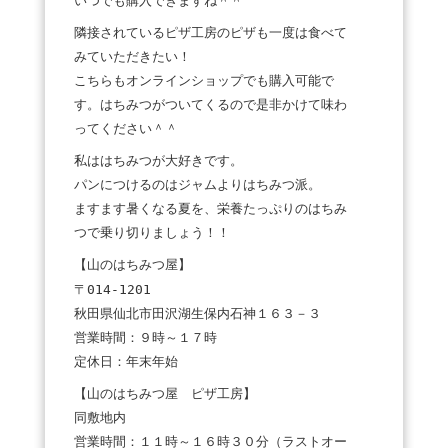
いつでも購入できますね＾＾
隣接されているピザ工房のピザも一度は食べて
みていただきたい！
こちらもオンラインショップでも購入可能で
す。はちみつがついてくるので是非かけて味わ
ってください＾＾
私ははちみつが大好きです。
パンにつけるのはジャムよりはちみつ派。
ますます暑くなる夏を、栄養たっぷりのはちみ
つで乗り切りましょう！！
【山のはちみつ屋】
〒014-1201
秋田県仙北市田沢湖生保内石神１６３－３
営業時間：９時～１７時
定休日：年末年始
【山のはちみつ屋 ピザ工房】
同敷地内
営業時間：１１時～１６時３０分（ラストオー