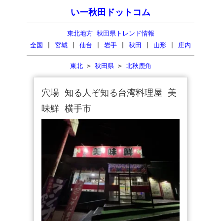
いー秋田ドットコム
東北地方 秋田県トレンド情報
全国
|
宮城
|
仙台
|
岩手
|
秋田
|
山形
|
庄内
東北
>
秋田県
>
北秋鹿角
穴場 知る人ぞ知る台湾料理屋 美
味鮮 横手市