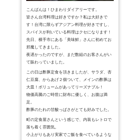
こんばんは！ひまわりダイアリーです。
皆さん台湾料理は好きですか？私は大好きで
す！台湾に限らずアジアン料理が好きですし、
スパイスが利いている料理はクセになります！
先日、横手市にある「美味鮮」さんに初めてお
邪魔してきました。
夜遅かったのですが、まだ数組のお客さんがい
て賑わっていました。
この日は酢豚定食を頂きましたが、サラダ、杏
仁豆腐、からあげ２個ついて、メインの酢豚は
大皿！ボリュームがあってリーズナブル！
物価高騰のご時世に財布に優しく、お腹は満
足。
酢豚のたれの甘酸っぱさがとても好みでした。
町の定食屋さんという感じで、内装もレトロで
落ち着く雰囲気。
小上がりもあり実家でご飯を食べているような