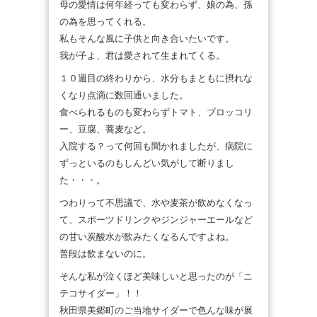
母の愛情は何年経っても変わらず、娘の為、孫
の為を思ってくれる。
私もそんな風に子供と向き合いたいです。
我が子よ、君は愛されて生まれてくる。
１０週目の終わりから、水分もまともに摂れな
くなり点滴に数回通いました。
食べられるものも変わらずトマト、ブロッコリ
ー、豆腐、蕎麦など。
入院する？って何回も聞かれましたが、病院に
ずっといるのもしんどい気がして断りまし
た・・・。
つわりって不思議で、水や麦茶が飲めなくなっ
て、スポーツドリンクやジンジャーエールなど
の甘い炭酸水が飲みたくなるんですよね。
普段は飲まないのに。
そんな私が泣くほど美味しいと思ったのが「ニ
テコサイダー」！！
秋田県美郷町のご当地サイダーで色んな味が展