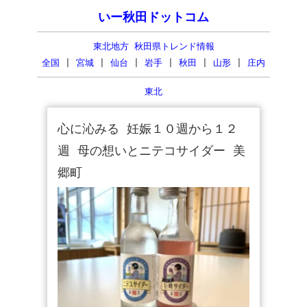
いー秋田ドットコム
東北地方 秋田県トレンド情報
全国
|
宮城
|
仙台
|
岩手
|
秋田
|
山形
|
庄内
東北
心に沁みる 妊娠１０週から１２
週 母の想いとニテコサイダー 美
郷町