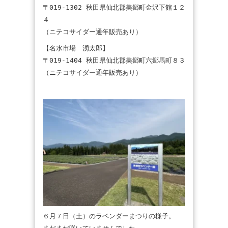
〒019-1302 秋田県仙北郡美郷町金沢下館１２
４
（ニテコサイダー通年販売あり）
【名水市場 湧太郎】
〒019-1404 秋田県仙北郡美郷町六郷馬町８３
（ニテコサイダー通年販売あり）
６月７日（土）のラベンダーまつりの様子。