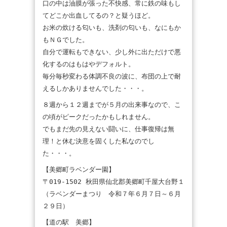
口の中は油膜が張った不快感、常に鉄の味もし
てどこか出血してるの？と疑うほど。
お米の炊ける匂いも、洗剤の匂いも、なにもか
もＮＧでした。
自分で運転もできない、少し外に出ただけで悪
化するのはもはやデフォルト。
毎分毎秒変わる体調不良の波に、布団の上で耐
えるしかありませんでした・・・。
８週から１２週までが５月の出来事なので、こ
の頃がピークだったかもしれません。
でもまだ先の見えない闘いに、仕事復帰は無
理！と休む決意を固くした私なのでし
た・・・。
【美郷町ラベンダー園】
〒019-1502 秋田県仙北郡美郷町千屋大台野１
（ラベンダーまつり 令和７年６月７日～６月
２９日）
【道の駅 美郷】