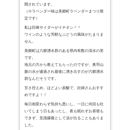
開されています。
（※ラベンダー味は美郷町ラベンダーまつり限
定です）
私は巨峰サイダーがイチオシ＾＾
ワインのような芳醇なぶどうの風味がたまりま
せん。
美郷町は六郷湧水群のある県内有数の清水の里
です。
地元の方から教えてもらったのですが、奥羽山
脈の水が濾過され最後に湧き出すのが六郷湧水
群なんだそうです。
甘さ控えめ、ほどよい炭酸で、妊婦さんおすす
めですよ！！
毎日相変わらず気持ち悪いし、一日に何回も吐
いてしまう日もあったし、夜も眠れずお昼寝も
できず、意識朦朧として涙が出ることもありま
した。