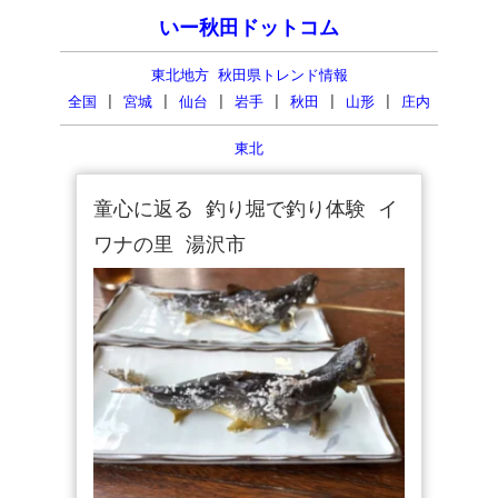
いー秋田ドットコム
東北地方 秋田県トレンド情報
全国
|
宮城
|
仙台
|
岩手
|
秋田
|
山形
|
庄内
東北
童心に返る 釣り堀で釣り体験 イ
ワナの里 湯沢市