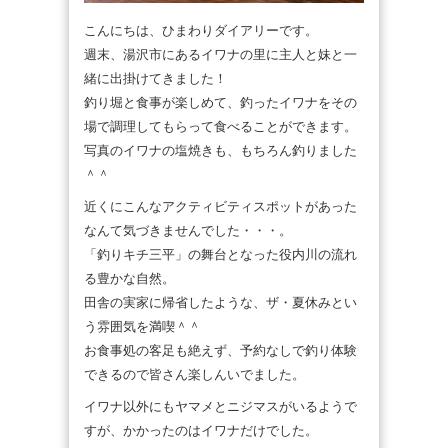
こんにちは、ひまわりダイアリーです。
週末、湯沢市にあるイワナの里に主人と妹と一
緒に出掛けてきました！
釣り堀と食事が楽しめて、釣ったイワナをその
場で調理してもらって食べることができます。
写真のイワナの塩焼きも、もちろん釣りました
＾＾
近くにこんなアクティビティスポットがあった
なんて気づきませんでした・・・。
「釣りキチ三平」の舞台となった役内川の流れ
る豊かな自然。
田舎の実家に帰省したような、ザ・夏休みとい
う雰囲気を満喫＾＾
お食事処の客足も絶えず、予約なしで釣り体験
できるので皆さん楽しんいでました。
イワナ以外にもヤマメとニジマスがいるようで
すが、かかったのはイワナだけでした。