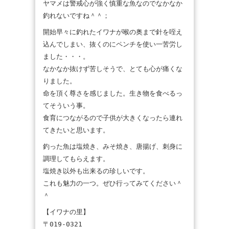
ヤマメは警戒心が強く慎重な魚なのでなかなか
釣れないですね＾＾；
開始早々に釣れたイワナが喉の奥まで針を咥え
込んでしまい、抜くのにペンチを使い一苦労し
ました・・・。
なかなか抜けず苦しそうで、とても心が痛くな
りました。
命を頂く尊さを感じました。生き物を食べるっ
てそういう事。
食育につながるので子供が大きくなったら連れ
てきたいと思います。
釣った魚は塩焼き、みそ焼き、唐揚げ、刺身に
調理してもらえます。
塩焼き以外も出来るの珍しいです。
これも魅力の一つ。ぜひ行ってみてください＾
＾
【イワナの里】
〒019-0321