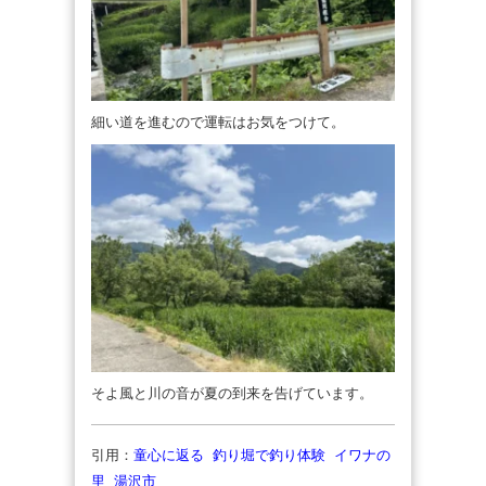
細い道を進むので運転はお気をつけて。
そよ風と川の音が夏の到来を告げています。
引用：
童心に返る 釣り堀で釣り体験 イワナの
里 湯沢市